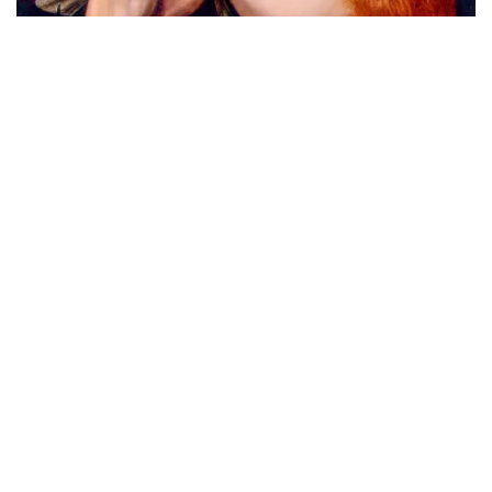
Героиня по имени Жанна
Советский плакат в Нью-Йорке. Часть II