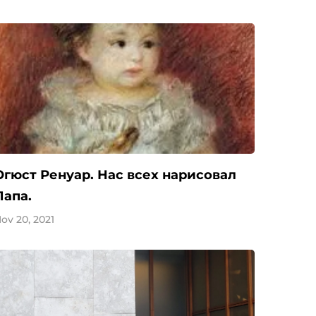
Огюст Ренуар. Нас всех нарисовал
Папа.
ov 20, 2021