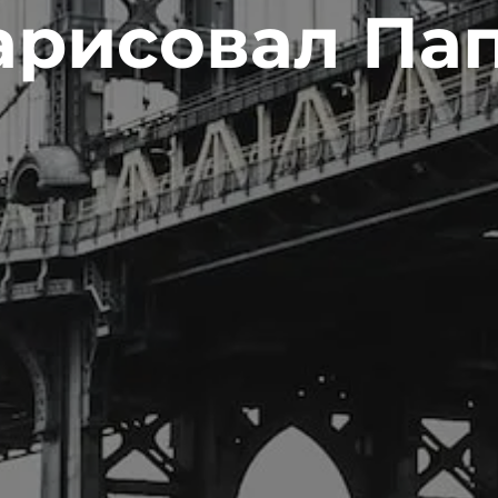
арисовал Пап