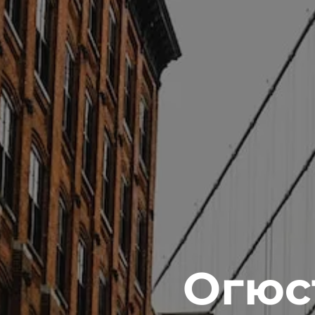
Огюст